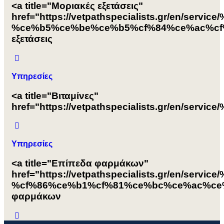
<a title="Μοριακές εξετάσεις"
href="https://vetpathspecialists.gr/en/
%ce%b5%ce%be%ce%b5%cf%84%ce%ac%cf%
εξετάσεις
Υπηρεσίες
<a title="Βιταμίνες"
href="https://vetpathspecialists.gr/en/
Υπηρεσίες
<a title="Επίπεδα φαρμάκων"
href="https://vetpathspecialists.gr/en/
%cf%86%ce%b1%cf%81%ce%bc%ce%ac%ce%
φαρμάκων