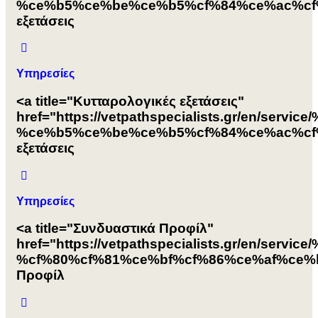
%ce%b5%ce%be%ce%b5%cf%84%ce%ac%cf%8
εξετάσεις
Υπηρεσίες
<a title="Κυτταρολογικές εξετάσεις"
href="https://vetpathspecialists.gr/e
%ce%b5%ce%be%ce%b5%cf%84%ce%ac%cf%8
εξετάσεις
Υπηρεσίες
<a title="Συνδυαστικά Προφίλ"
href="https://vetpathspecialists.gr/en
%cf%80%cf%81%ce%bf%cf%86%ce%af%ce%bb
Προφίλ