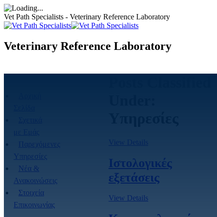
Vet Path Specialists - Veterinary Reference Laboratory
Veterinary Reference Laboratory
Posts Classified
Αρχική
Under:
Σελίδα
Υπηρεσίες
Σχετικά
με Eμάς
View Details
Παρεχόμενες
Yπηρεσίες
Ιστολογικές
Νέα &
εξετάσεις
Ανακοινώσεις
Στοιχεία
View Details
Επικοινωνίας