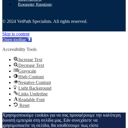
Ευκαιρίες Καριέρας
© 2024 VetPath Specialists. All rights reserved.
Skip to content
Open toolbar
Accessibility Tools
Increase Text
Decrease Text
Grayscale
High Contrast
Negative Contrast
Light Background
Links Underline
Readable Font
Reset
Χρησιμοποιούμε cookies για να σας προσφέρουμε την καλύτερη
δυνατή εμπειρία στη σελίδα μας. Εάν συνεχίσετε να
χρησιμοποιείτε τη σελίδα, θα υποθέσουμε πως είστε