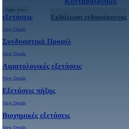
Κυτταρολογικές
Toggle menu
εξετάσεις
Eκδήλωση ενδιαφέροντος
View Details
Συνδυαστικά Προφίλ
View Details
Αιματολογικές εξετάσεις
View Details
Εξετάσεις πήξης
View Details
Βιοχημικές εξετάσεις
View Details